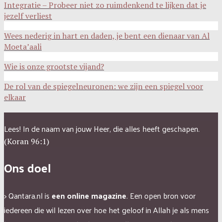
Integratie – Probeer niet zo ruimdenkend te lijken dat je
jezelf verliest
Wees nederig in hart en daden, je bent een dienaar van Al
Moeta’aali
Wie is onze grootste vijand?
De rol van de spiegelneuronen: we zijn een spiegel voor
elkaar
Lees! In de naam van jouw Heer, die alles heeft geschapen.
(Koran 96:1)
Ons doel
> Qantara.nl is
een online magazine
. Een open bron voor
iedereen die wil lezen over hoe het geloof in Allah je als mens