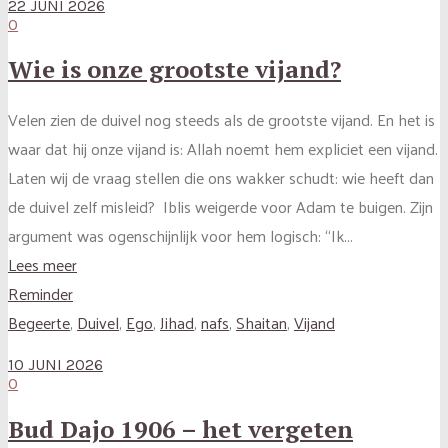
22 JUNI 2026
0
Wie is onze grootste vijand?
Velen zien de duivel nog steeds als de grootste vijand. En het is
waar dat hij onze vijand is: Allah noemt hem expliciet een vijand.
Laten wij de vraag stellen die ons wakker schudt: wie heeft dan
de duivel zelf misleid? Iblis weigerde voor Adam te buigen. Zijn
argument was ogenschijnlijk voor hem logisch: “Ik...
Lees meer
Reminder
Begeerte
,
Duivel
,
Ego
,
Jihad
,
nafs
,
Shaitan
,
Vijand
10 JUNI 2026
0
Bud Dajo 1906 – het vergeten