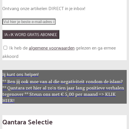
Ontvang onze artikelen DIRECT in je inbox!
Ik heb de
algemene voorwaarden
gelezen en ga ermee
akkoord
Jij kunt ons helpen!
** Ben jij ook moe van al die negativiteit rondom de islam?
** Qantara zet hier al zo'n tien jaar lang positieve verhalen
tegenover ** Steun ons met € 5,00 per maand => KLIK
HIER!
Qantara Selectie