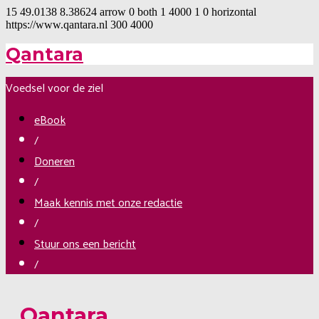
15
49.0138
8.38624
arrow
0
both
1
4000
1
0
horizontal
https://www.qantara.nl
300
4000
Qantara
Voedsel voor de ziel
eBook
/
Doneren
/
Maak kennis met onze redactie
/
Stuur ons een bericht
/
Qantara