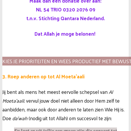
Maak dan een donatie over aan:
NL 54 TRIO 0320 2076 09
t.n.v. Stichting Qantara Nederland.
Dat Allah je moge belonen!
KIES JE PRIORITEITEN EN WEES PRODUCTIEF MET BEWUST
3. Roep anderen op tot Al Moeta’aali
Jij bent als mens het meest eervolle schepsel van
Al
Moeta’aali
; vervul jouw doel niet alleen door Hem zelf te
aanbidden, maar ook door anderen te laten zien Wie Hij is.
Doe
da’wah
(nodig uit tot Allah) om succesvol te zijn:
En laat er uit jullie een groep zijn die oproept tot