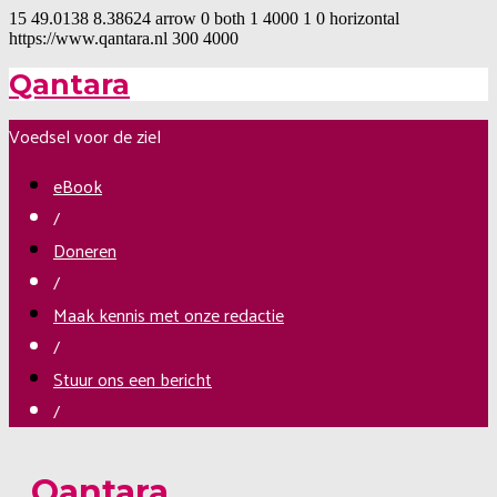
15
49.0138
8.38624
arrow
0
both
1
4000
1
0
horizontal
https://www.qantara.nl
300
4000
Qantara
Voedsel voor de ziel
eBook
/
Doneren
/
Maak kennis met onze redactie
/
Stuur ons een bericht
/
Qantara