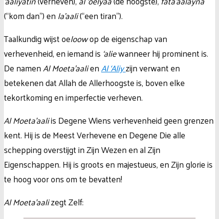
‘aaliyatin
(verheven),
al ‘oelyaa
(de hoogste),
fata’aalayna
(“kom dan”) en
la’aali
(“een tiran”).
Taalkundig wijst oe
loow
op de eigenschap van
verhevenheid, en iemand is
‘alie
wanneer hij prominent is.
De namen
Al Moeta’aali
en
Al ‘Aliy
zijn verwant en
betekenen dat Allah de Allerhoogste is, boven elke
tekortkoming en imperfectie verheven.
Al Moeta’aali
is Degene Wiens verhevenheid geen grenzen
kent. Hij is de Meest Verhevene en Degene Die alle
schepping overstijgt in Zijn Wezen en al Zijn
Eigenschappen. Hij is groots en majestueus, en Zijn glorie is
te hoog voor ons om te bevatten!
Al Moeta’aali
zegt Zelf: