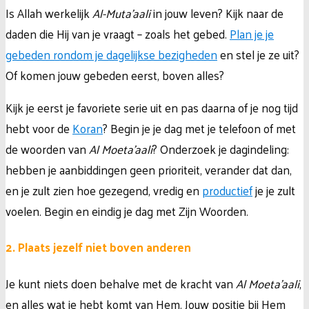
Is Allah werkelijk
Al-Muta’aali
in jouw leven? Kijk naar de
daden die Hij van je vraagt – zoals het gebed.
Plan je je
gebeden rondom je dagelijkse bezigheden
en stel je ze uit?
Of komen jouw gebeden eerst, boven alles?
Kijk je eerst je favoriete serie uit en pas daarna of je nog tijd
hebt voor de
Koran
? Begin je je dag met je telefoon of met
de woorden van
Al Moeta’aali
? Onderzoek je dagindeling:
hebben je aanbiddingen geen prioriteit, verander dat dan,
en je zult zien hoe gezegend, vredig en
productief
je je zult
voelen. Begin en eindig je dag met Zijn Woorden.
2. Plaats jezelf niet boven anderen
Je kunt niets doen behalve met de kracht van
Al Moeta’aali
,
en alles wat je hebt komt van Hem. Jouw positie bij Hem