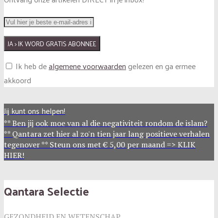
Ik heb de
algemene voorwaarden
gelezen en ga ermee
akkoord
Jij kunt ons helpen!
** Ben jij ook moe van al die negativiteit rondom de islam?
** Qantara zet hier al zo'n tien jaar lang positieve verhalen
tegenover ** Steun ons met € 5,00 per maand => KLIK
HIER!
Qantara Selectie
GEZONDHEID EN WETENSCHAP