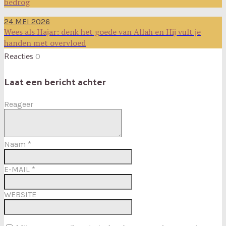
bedrog
24 MEI 2026
Wees als Hajar: denk het goede van Allah en Hij vult je
handen met overvloed
Reacties
0
Laat een bericht achter
Reageer
Naam
*
E-MAIL
*
WEBSITE