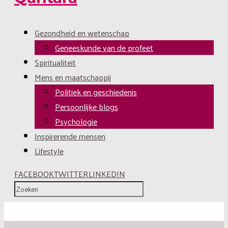
Gezondheid en wetenschap
Geneeskunde van de profeet
Spiritualiteit
Mens en maatschappij
Politiek en geschiedenis
Persoonlijke blogs
Psychologie
Inspirerende mensen
Lifestyle
FACEBOOK
TWITTER
LINKEDIN