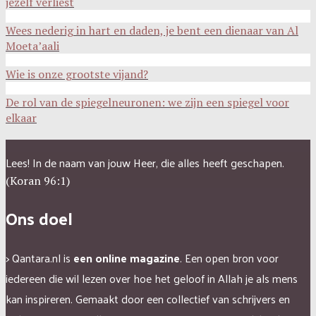
jezelf verliest
Wees nederig in hart en daden, je bent een dienaar van Al
Moeta’aali
Wie is onze grootste vijand?
De rol van de spiegelneuronen: we zijn een spiegel voor
elkaar
Lees! In de naam van jouw Heer, die alles heeft geschapen.
(Koran 96:1)
Ons doel
> Qantara.nl is
een online magazine
. Een open bron voor
iedereen die wil lezen over hoe het geloof in Allah je als mens
kan inspireren.
Gemaakt door een collectief van schrijvers en