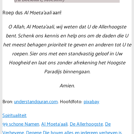
Roep dus
Al Moeta’aali
aan!
O Allah, Al Moeta’aali, wij weten dat U de Allerhoogste
bent. Schenk ons kennis en help ons om de daden die U
het meest behagen prioriteit te geven en anderen tot U te
roepen. Sier ons met een standvastig geloof in Uw
Hoogheid en laat ons zonder afrekening het Hoogste
Paradijs binnengaan.
Amien.
Bron:
understandquran.com
. Hoofdfoto:
pixabay
Spiritualiteit
99 schone Namen
,
Al Moeta'aali
,
De Allerhoogste
,
De
Verhevene
,
Degene Die boven alles en iedereen verheven is
,