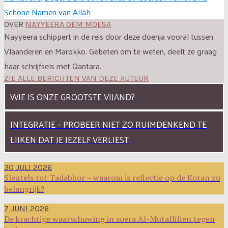
Schone Namen van Allah
OVER
NAYYEERA OEM MOESA
Nayyeera schippert in de reis door deze doenja vooral tussen
Vlaanderen en Marokko. Gebeten om te weten, deelt ze graag
haar schrijfsels met Qantara.
ZIE ALLE BERICHTEN VAN DEZE AUTEUR
WIE IS ONZE GROOTSTE VIJAND?
INTEGRATIE – PROBEER NIET ZO RUIMDENKEND TE
LIJKEN DAT JE JEZELF VERLIEST
30 JULI 2026
Sleutels tot Tadabbor – waarom is reflectie op de Koran zo
belangrijk?
7 JUNI 2026
De krachtige waarschuwing in soera Al-Mutaffifien tegen