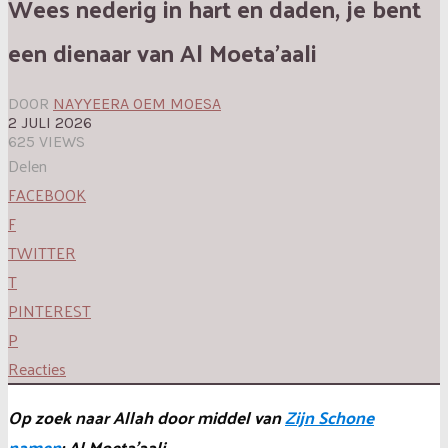
Wees nederig in hart en daden, je bent
een dienaar van Al Moeta’aali
DOOR
NAYYEERA OEM MOESA
2 JULI 2026
625 VIEWS
Delen
FACEBOOK
F
TWITTER
T
PINTEREST
P
Reacties
Op zoek naar Allah door middel van
Zijn Schone
namen
: Al Moeta’aali