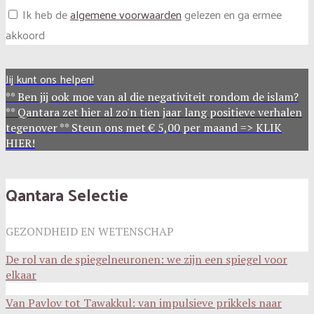
Ik heb de
algemene voorwaarden
gelezen en ga ermee
akkoord
Jij kunt ons helpen!
** Ben jij ook moe van al die negativiteit rondom de islam?
** Qantara zet hier al zo'n tien jaar lang positieve verhalen
tegenover ** Steun ons met € 5,00 per maand => KLIK
HIER!
Qantara Selectie
GEZONDHEID EN WETENSCHAP
De rol van de spiegelneuronen: we zijn een spiegel voor
elkaar
Van Pavlov tot Tawakkul: van impulsieve prikkels naar