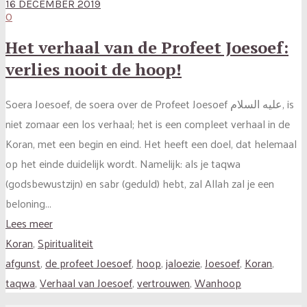
16 DECEMBER 2019
0
Het verhaal van de Profeet Joesoef:
verlies nooit de hoop!
Soera Joesoef, de soera over de Profeet Joesoef عليه السلام, is
niet zomaar een los verhaal; het is een compleet verhaal in de
Koran, met een begin en eind. Het heeft een doel, dat helemaal
op het einde duidelijk wordt. Namelijk: als je taqwa
(godsbewustzijn) en sabr (geduld) hebt, zal Allah zal je een
beloning...
Lees meer
Koran
,
Spiritualiteit
afgunst
,
de profeet Joesoef
,
hoop
,
jaloezie
,
Joesoef
,
Koran
,
taqwa
,
Verhaal van Joesoef
,
vertrouwen
,
Wanhoop