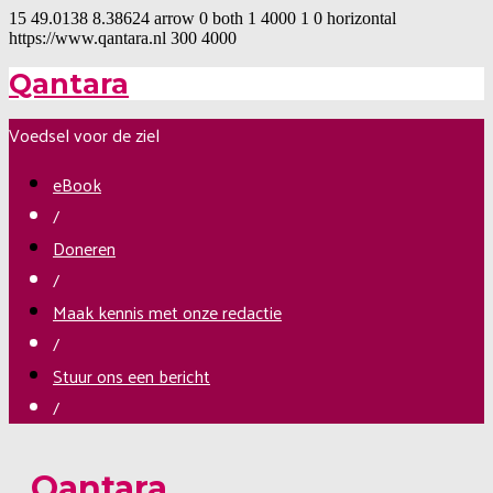
15
49.0138
8.38624
arrow
0
both
1
4000
1
0
horizontal
https://www.qantara.nl
300
4000
Qantara
Voedsel voor de ziel
eBook
/
Doneren
/
Maak kennis met onze redactie
/
Stuur ons een bericht
/
Qantara