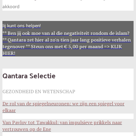
akkoord
Jij kunt ons helpen!
** Ben jij ook moe van al die negativiteit rondom de islam?
** Qantara zet hier al zo'n tien jaar lang positieve verhalen
tegenover ** Steun ons met € 5,00 per maand => KLIK
HIER!
Qantara Selectie
GEZONDHEID EN WETENSCHAP
De rol van de spiegelneuronen: we zijn een spiegel voor
elkaar
Van Pavlov tot Tawakkul: van impulsieve prikkels naar
vertrouwen op de Ene