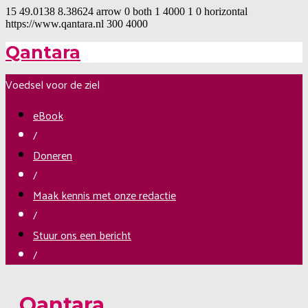
15
49.0138
8.38624
arrow
0
both
1
4000
1
0
horizontal
https://www.qantara.nl
300
4000
Qantara
Voedsel voor de ziel
eBook
/
Doneren
/
Maak kennis met onze redactie
/
Stuur ons een bericht
/
Qantara