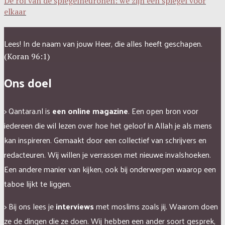
De rol van de spiegelneuronen: we zijn een spiegel voor
elkaar
Lees! In de naam van jouw Heer, die alles heeft geschapen.
(Koran 96:1)
Ons doel
> Qantara.nl is
een online magazine
. Een open bron voor
iedereen die wil lezen over hoe het geloof in Allah je als mens
kan inspireren.
Gemaakt door een collectief van schrijvers en
redacteuren.
Wij willen je verrassen met nieuwe invalshoeken.
Een andere manier van kijken, ook bij onderwerpen waarop een
taboe lijkt te liggen.
> Bij ons lees je
interviews
met moslims zoals jij. Waarom doen
ze de dingen die ze doen. Wij hebben een ander soort gesprek,